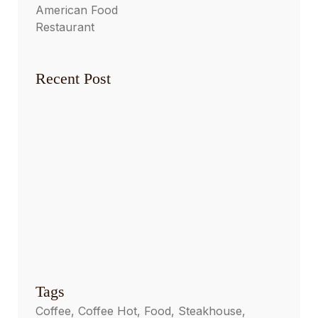
American Food
Restaurant
Recent Post
THE PASTRY DEPARTMENT
August 7, 2023
EAT YOURSELF SKINNY
August 7, 2023
GROUP DINING DECISION
August 7, 2023
Tags
Coffee
Coffee Hot
Food
Steakhouse