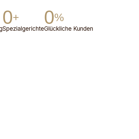
0
0
+
%
g
Spezialgerichte
Glückliche Kunden