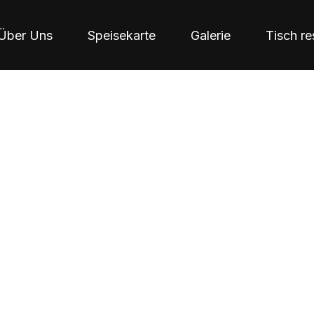
Über Uns
Speisekarte
Galerie
Tisch re
ÜBER MIZUKI
Home
/
Über Mizuki