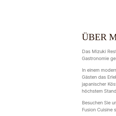
ÜBER M
Das Mizuki Rest
Gastronomie ges
In einem moder
Gästen das Erle
japanischer Köst
höchstem Standa
Besuchen Sie un
Fusion Cuisine s