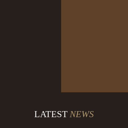
consectetur lorem
donec massa.
DIANNE RUSSELL
Customer Reviews
LATEST
NEWS