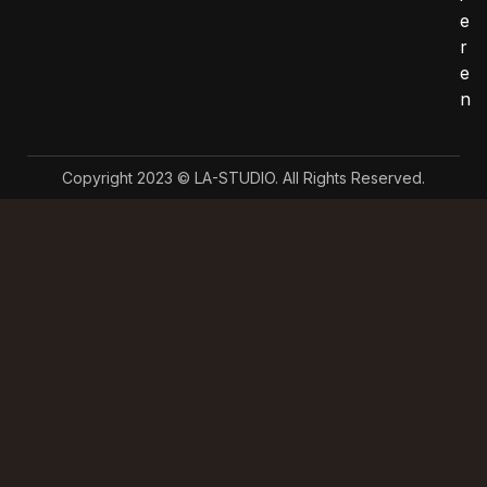
e
r
e
n
Copyright 2023 © LA-STUDIO. All Rights Reserved.