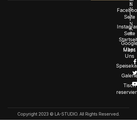
E
N
N
Faceboo
L
Seite
I
N
Instagra
K
Seite
S
Startsei
Googl
Über
Maps
Uns
Speiseka
Galeri
Tisch
reservie
Copyright 2023 © LA-STUDIO. All Rights Reserved.