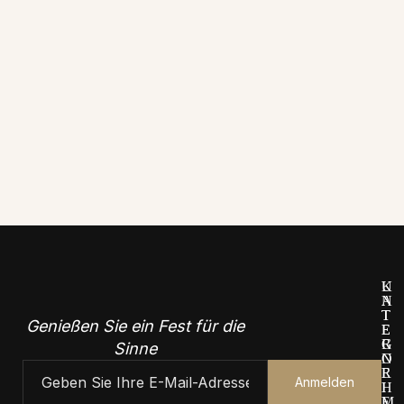
U
K
N
A
T
T
Genießen Sie ein Fest für die
E
E
R
G
Sinne
N
O
E
R
H
I
M
E